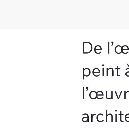
De l’
peint 
l’œuv
archit