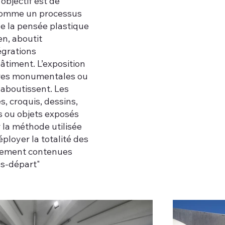
’objectif est de
comme un processus
 de la pensée plastique
en, aboutit
grations
âtiment. L’exposition
res monumentales ou
aboutissent. Les
s, croquis, dessins,
s ou objets exposés
 la méthode utilisée
ployer la totalité des
llement contenues
es-départ"