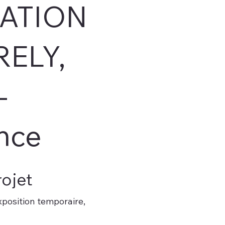
ATION
ELY,
-
nce
ojet
xposition temporaire,