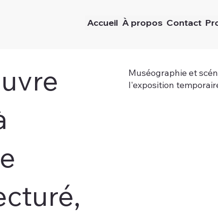
Accueil
À propos
Contact
Pr
œuvre
Muséographie et scén
l'exposition temporair
à
re
ecturé,